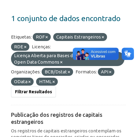
1 conjunto de dados encontrado
Etiquetas:
ROF
Capitais Estrangeiros
RDE
Licenças:
Licença Aberta para Bases de Dados (ODbL) do
Open Data Commons
Organizações:
BCB/Dstat
Formatos:
API
OData
HTML
Filtrar Resultados
Publicação dos registros de capitais
estrangeiros
Os registros de capitais estrangeiros contemplam os
seguintes tipos de operações, criadas ou encerradas