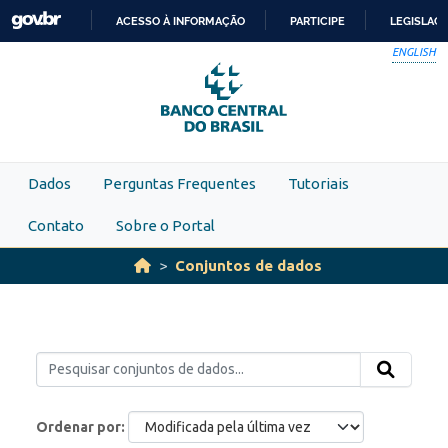
Skip to main content
ACESSO À INFORMAÇÃO
PARTICIPE
LEGISLAÇ
IR
ENGLISH
PARA
O
CONTEÚDO
Dados
Perguntas Frequentes
Tutoriais
Contato
Sobre o Portal
Conjuntos de dados
Ordenar por