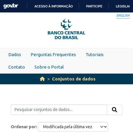
Skip to main content
ACESSO À INFORMAÇÃO
PARTICIPE
LEGISLAÇ
IR
ENGLISH
PARA
O
CONTEÚDO
Dados
Perguntas Frequentes
Tutoriais
Contato
Sobre o Portal
Conjuntos de dados
Ordenar por