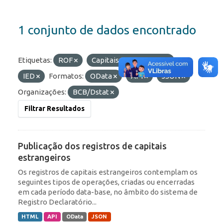
1 conjunto de dados encontrado
Etiquetas:
ROF
Capitais Estrangeiros
IED
Formatos:
OData
API
JSON
Organizações:
BCB/Dstat
Filtrar Resultados
Publicação dos registros de capitais
estrangeiros
Os registros de capitais estrangeiros contemplam os
seguintes tipos de operações, criadas ou encerradas
em cada período data-base, no âmbito do sistema de
Registro Declaratório...
HTML
API
OData
JSON