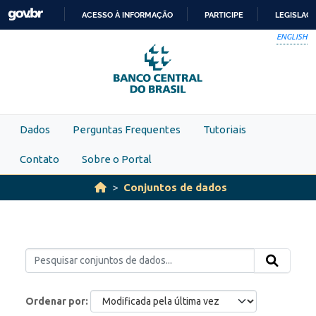
Skip to main content
ACESSO À INFORMAÇÃO
PARTICIPE
LEGISLAÇ
IR
ENGLISH
PARA
O
CONTEÚDO
Dados
Perguntas Frequentes
Tutoriais
Contato
Sobre o Portal
Conjuntos de dados
Ordenar por