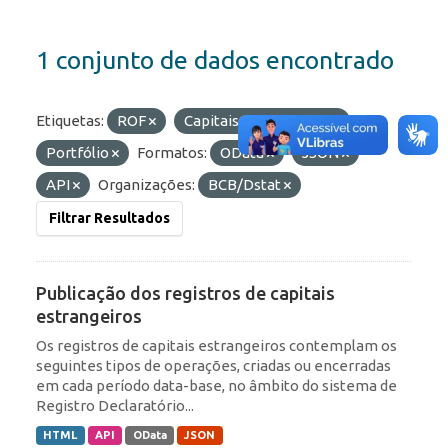
1 conjunto de dados encontrado
Etiquetas:
ROF
Capitais Estrangeiros
Portfólio
Formatos:
OData
JSON
API
Organizações:
BCB/Dstat
Filtrar Resultados
Publicação dos registros de capitais
estrangeiros
Os registros de capitais estrangeiros contemplam os
seguintes tipos de operações, criadas ou encerradas
em cada período data-base, no âmbito do sistema de
Registro Declaratório...
HTML
API
OData
JSON