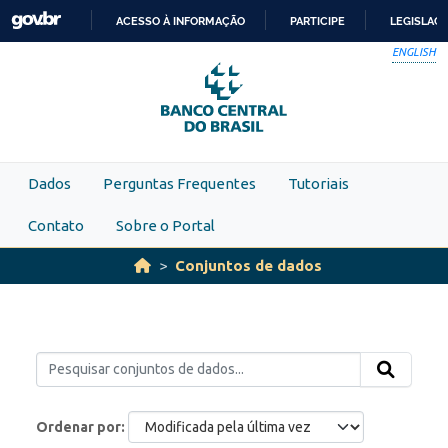
Skip to main content
ACESSO À INFORMAÇÃO
PARTICIPE
LEGISLAÇ
IR
ENGLISH
PARA
O
CONTEÚDO
Dados
Perguntas Frequentes
Tutoriais
Contato
Sobre o Portal
Conjuntos de dados
Ordenar por