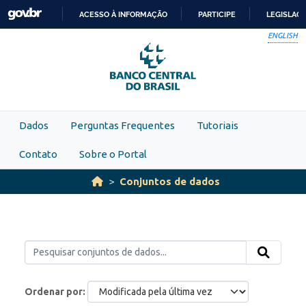
Skip to main content
ACESSO À INFORMAÇÃO
PARTICIPE
LEGISLAÇ
IR
ENGLISH
PARA
O
CONTEÚDO
Dados
Perguntas Frequentes
Tutoriais
Contato
Sobre o Portal
Conjuntos de dados
Ordenar por