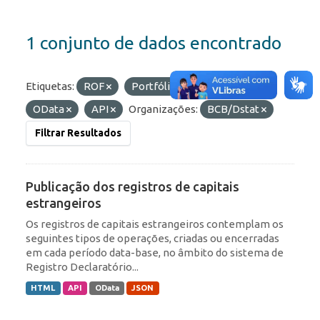
1 conjunto de dados encontrado
Etiquetas:
ROF
Portfólio
Formatos:
OData
API
Organizações:
BCB/Dstat
Filtrar Resultados
Publicação dos registros de capitais
estrangeiros
Os registros de capitais estrangeiros contemplam os
seguintes tipos de operações, criadas ou encerradas
em cada período data-base, no âmbito do sistema de
Registro Declaratório...
HTML
API
OData
JSON