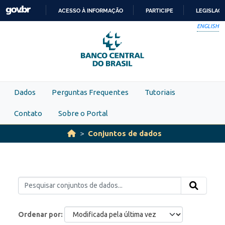
Skip to main content
ACESSO À INFORMAÇÃO
PARTICIPE
LEGISLAÇ
IR
ENGLISH
PARA
O
CONTEÚDO
Dados
Perguntas Frequentes
Tutoriais
Contato
Sobre o Portal
Conjuntos de dados
Ordenar por