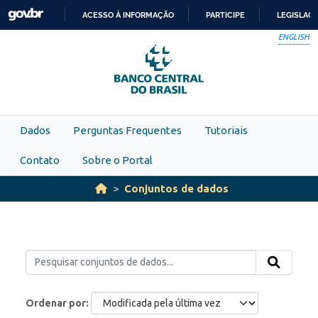
Skip to main content
ACESSO À INFORMAÇÃO
PARTICIPE
LEGISLAÇ
IR
ENGLISH
PARA
O
CONTEÚDO
Dados
Perguntas Frequentes
Tutoriais
Contato
Sobre o Portal
Conjuntos de dados
Ordenar por