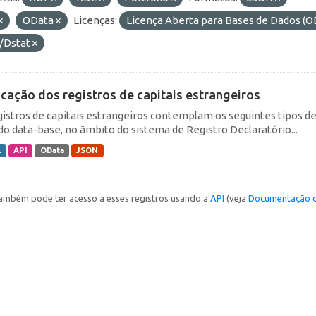
OData
Licenças:
Licença Aberta para Bases de Dados 
/Dstat
icação dos registros de capitais estrangeiros
gistros de capitais estrangeiros contemplam os seguintes tipos d
do data-base, no âmbito do sistema de Registro Declaratório...
L
API
OData
JSON
ambém pode ter acesso a esses registros usando a
API
(veja
Documentação d