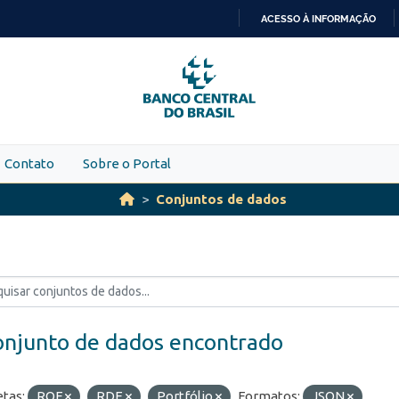
ACESSO À INFORMAÇÃO
IR
PARA
O
CONTEÚDO
Contato
Sobre o Portal
Conjuntos de dados
onjunto de dados encontrado
etas:
ROF
RDE
Portfólio
Formatos:
JSON