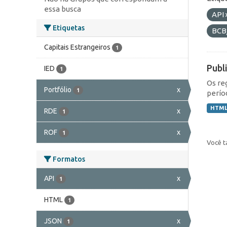
essa busca
API
Etiquetas
BCB
Capitais Estrangeiros
1
Publ
IED
1
Os re
Portfólio
x
1
perío
HTM
RDE
x
1
ROF
x
1
Você t
Formatos
API
x
1
HTML
1
JSON
x
1