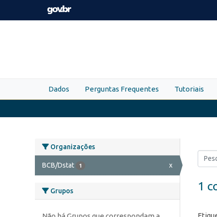
Skip to main content
Dados
Perguntas Frequentes
Tutoriais
Organizações
BCB/Dstat
x
1
1 c
Grupos
Etiqu
Não há Grupos que correspondam a