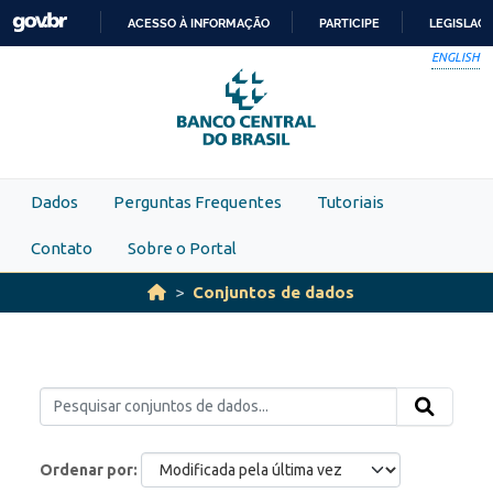
Skip to main content
ACESSO À INFORMAÇÃO
PARTICIPE
LEGISLAÇ
IR
ENGLISH
PARA
O
CONTEÚDO
Dados
Perguntas Frequentes
Tutoriais
Contato
Sobre o Portal
Conjuntos de dados
Ordenar por