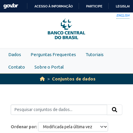
Skip to main content
ACESSO À INFORMAÇÃO
PARTICIPE
LEGISLAÇ
IR
ENGLISH
PARA
O
CONTEÚDO
Dados
Perguntas Frequentes
Tutoriais
Contato
Sobre o Portal
Conjuntos de dados
Ordenar por