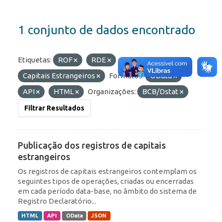
1 conjunto de dados encontrado
Etiquetas:
ROF
RDE
Capitais Estrangeiros
Formatos:
OData
API
HTML
Organizações:
BCB/Dstat
Filtrar Resultados
Publicação dos registros de capitais
estrangeiros
Os registros de capitais estrangeiros contemplam os
seguintes tipos de operações, criadas ou encerradas
em cada período data-base, no âmbito do sistema de
Registro Declaratório...
HTML
API
OData
JSON