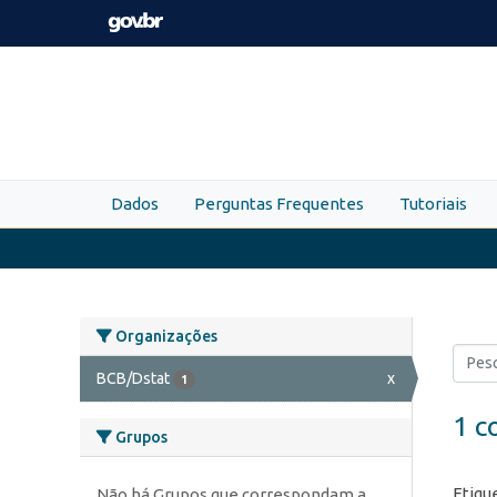
Skip to main content
Dados
Perguntas Frequentes
Tutoriais
Organizações
BCB/Dstat
x
1
1 c
Grupos
Etiqu
Não há Grupos que correspondam a