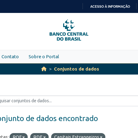
ACESSO À INFORMAÇÃO
IR
PARA
O
CONTEÚDO
Contato
Sobre o Portal
Conjuntos de dados
onjunto de dados encontrado
etas:
ROF
RDE
Capitais Estrangeiros