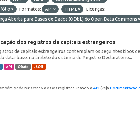
fólio
Formatos:
API
HTML
Licenças:
ença Aberta para Bases de Dados (ODbL) do Open Data Commons
icação dos registros de capitais estrangeiros
gistros de capitais estrangeiros contemplam os seguintes tipos d
do data-base, no âmbito do sistema de Registro Declaratório...
L
API
OData
JSON
ambém pode ter acesso a esses registros usando a
API
(veja
Documentação d