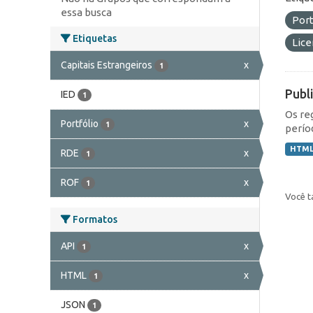
essa busca
Port
Etiquetas
Lic
Capitais Estrangeiros
x
1
Publ
IED
1
Os re
Portfólio
x
1
perío
HTM
RDE
x
1
ROF
x
1
Você t
Formatos
API
x
1
HTML
x
1
JSON
1