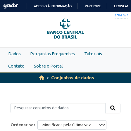
Skip to main content
ACESSO À INFORMAÇÃO
PARTICIPE
LEGISLAÇ
IR
ENGLISH
PARA
O
CONTEÚDO
Dados
Perguntas Frequentes
Tutoriais
Contato
Sobre o Portal
Conjuntos de dados
Ordenar por