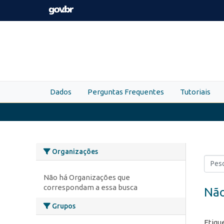
Skip to main content
Dados
Perguntas Frequentes
Tutoriais
Organizações
Não há Organizações que
correspondam a essa busca
Não
Grupos
Etiqu