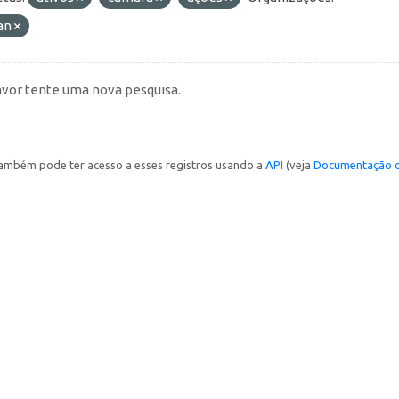
an
avor tente uma nova pesquisa.
ambém pode ter acesso a esses registros usando a
API
(veja
Documentação d