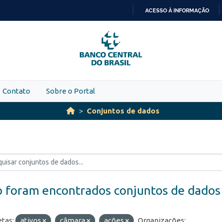
ACESSO À INFORMAÇÃO
IR
PARA
O
CONTEÚDO
Contato
Sobre o Portal
Conjuntos de dados
 foram encontrados conjuntos de dados
etas:
ativos
câmara
ações
Organizações: