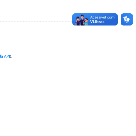
a API
).