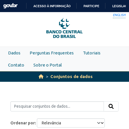
Skip to main content
ACESSO À INFORMAÇÃO
PARTICIPE
LEGISLAÇ
IR
ENGLISH
PARA
O
CONTEÚDO
Dados
Perguntas Frequentes
Tutoriais
Contato
Sobre o Portal
Conjuntos de dados
Ordenar por