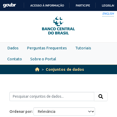
Skip to main content
ACESSO À INFORMAÇÃO
PARTICIPE
LEGISLAÇ
IR
ENGLISH
PARA
O
CONTEÚDO
Dados
Perguntas Frequentes
Tutoriais
Contato
Sobre o Portal
Conjuntos de dados
Ordenar por