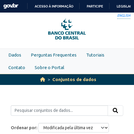
Skip to main content
ACESSO À INFORMAÇÃO
PARTICIPE
LEGISLAÇ
IR
ENGLISH
PARA
O
CONTEÚDO
Dados
Perguntas Frequentes
Tutoriais
Contato
Sobre o Portal
Conjuntos de dados
Ordenar por