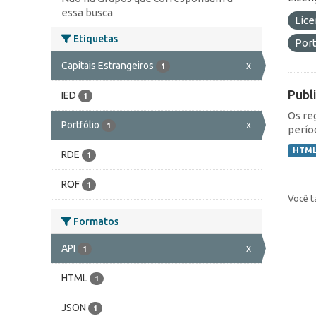
essa busca
Lic
Etiquetas
Port
Capitais Estrangeiros
x
1
Publ
IED
1
Os re
Portfólio
x
1
perío
HTM
RDE
1
ROF
1
Você t
Formatos
API
x
1
HTML
1
JSON
1