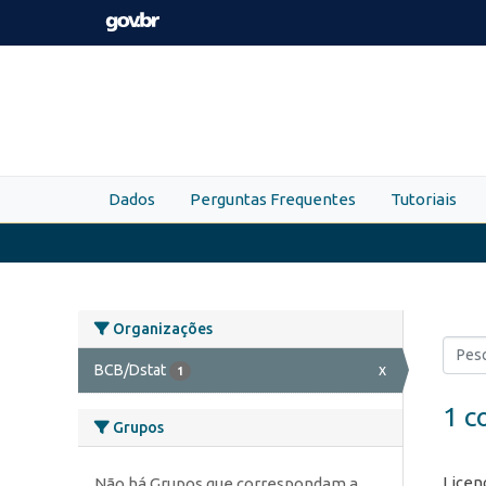
Skip to main content
Dados
Perguntas Frequentes
Tutoriais
Organizações
BCB/Dstat
x
1
1 c
Grupos
Licen
Não há Grupos que correspondam a