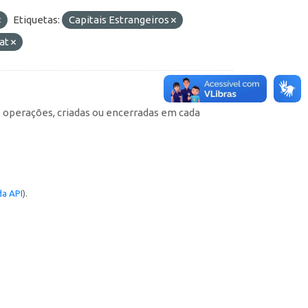
Etiquetas:
Capitais Estrangeiros
at
e operações, criadas ou encerradas em cada
a API
).