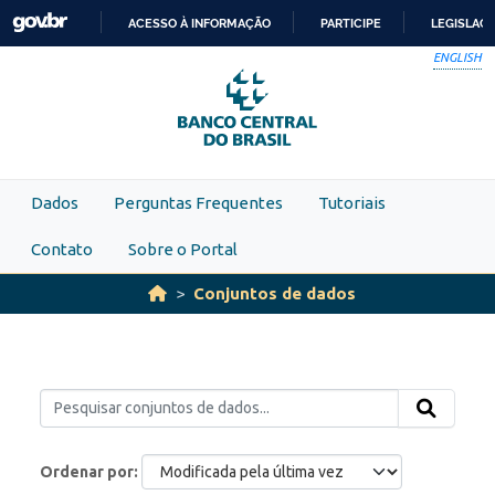
Skip to main content
ACESSO À INFORMAÇÃO
PARTICIPE
LEGISLAÇ
IR
ENGLISH
PARA
O
CONTEÚDO
Dados
Perguntas Frequentes
Tutoriais
Contato
Sobre o Portal
Conjuntos de dados
Ordenar por