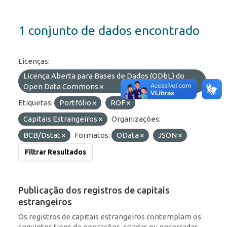
1 conjunto de dados encontrado
Licenças:
Licença Aberta para Bases de Dados (ODbL) do
Open Data Commons
Etiquetas:
Portfólio
ROF
Capitais Estrangeiros
Organizações:
BCB/Dstat
Formatos:
OData
JSON
Filtrar Resultados
Publicação dos registros de capitais
estrangeiros
Os registros de capitais estrangeiros contemplam os
seguintes tipos de operações, criadas ou encerradas