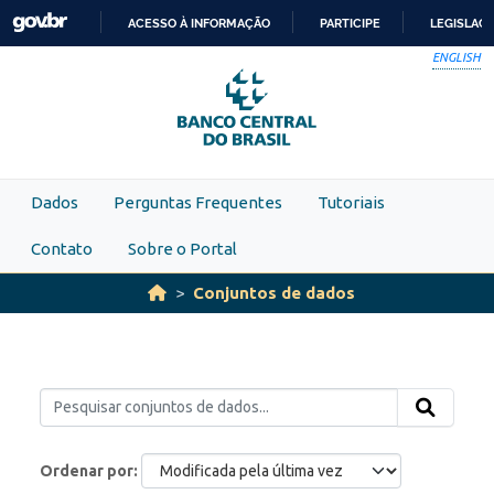
Skip to main content
ACESSO À INFORMAÇÃO
PARTICIPE
LEGISLAÇ
IR
ENGLISH
PARA
O
CONTEÚDO
Dados
Perguntas Frequentes
Tutoriais
Contato
Sobre o Portal
Conjuntos de dados
Ordenar por