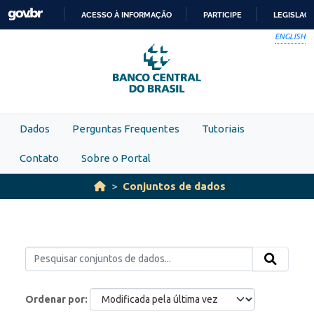
Skip to main content
ACESSO À INFORMAÇÃO
PARTICIPE
LEGISLAÇ
IR
ENGLISH
PARA
O
CONTEÚDO
Dados
Perguntas Frequentes
Tutoriais
Contato
Sobre o Portal
Conjuntos de dados
Ordenar por