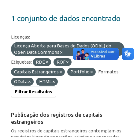
1 conjunto de dados encontrado
Licenças:
Licença Aberta para Bases de Dados (ODbL) do
Open Data Commons
Etiquetas:
RDE
ROF
Capitais Estrangeiros
Portfólio
Formatos:
OData
HTML
Filtrar Resultados
Publicação dos registros de capitais
estrangeiros
Os registros de capitais estrangeiros contemplam os
seguintes tipos de operações, criadas ou encerradas