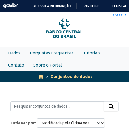
Skip to main content
ACESSO À INFORMAÇÃO
PARTICIPE
LEGISLAÇ
IR
ENGLISH
PARA
O
CONTEÚDO
Dados
Perguntas Frequentes
Tutoriais
Contato
Sobre o Portal
Conjuntos de dados
Ordenar por