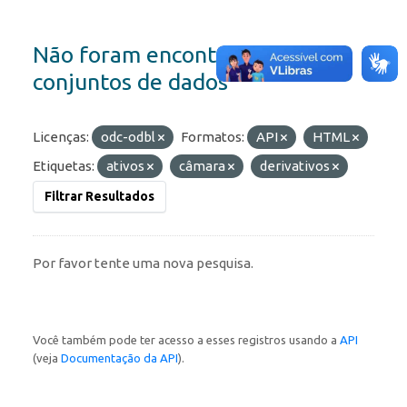
Não foram encontrados
conjuntos de dados
Licenças:
odc-odbl
Formatos:
API
HTML
Etiquetas:
ativos
câmara
derivativos
Filtrar Resultados
Por favor tente uma nova pesquisa.
Você também pode ter acesso a esses registros usando a
API
(veja
Documentação da API
).