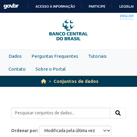
Skip to main content
ACESSO À INFORMAÇÃO
PARTICIPE
LEGISLAÇ
IR
ENGLISH
PARA
O
CONTEÚDO
Dados
Perguntas Frequentes
Tutoriais
Contato
Sobre o Portal
Conjuntos de dados
Ordenar por