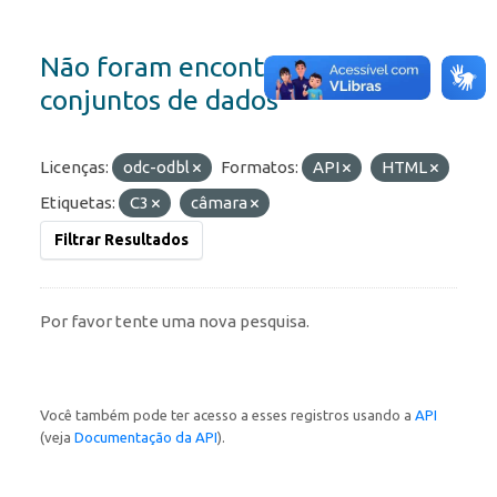
Não foram encontrados
conjuntos de dados
Licenças:
odc-odbl
Formatos:
API
HTML
Etiquetas:
C3
câmara
Filtrar Resultados
Por favor tente uma nova pesquisa.
Você também pode ter acesso a esses registros usando a
API
(veja
Documentação da API
).