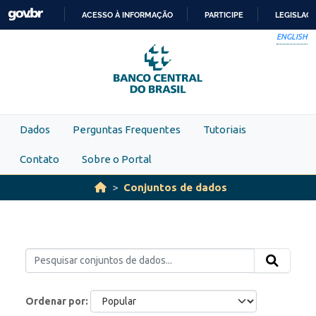
Skip to main content
ACESSO À INFORMAÇÃO
PARTICIPE
LEGISLAÇ
IR
ENGLISH
PARA
O
CONTEÚDO
Dados
Perguntas Frequentes
Tutoriais
Contato
Sobre o Portal
Conjuntos de dados
Ordenar por