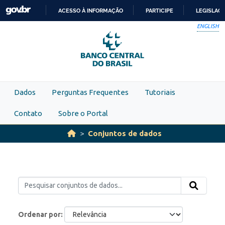
Skip to main content
ACESSO À INFORMAÇÃO
PARTICIPE
LEGISLAÇ
IR
ENGLISH
PARA
O
CONTEÚDO
Dados
Perguntas Frequentes
Tutoriais
Contato
Sobre o Portal
Conjuntos de dados
Ordenar por