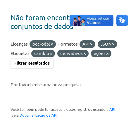
Não foram encontrados
conjuntos de dados
Licenças:
odc-odbl
Formatos:
API
JSON
Etiquetas:
câmbio
derivativos
ações
Filtrar Resultados
Por favor tente uma nova pesquisa.
Você também pode ter acesso a esses registros usando a
API
(veja
Documentação da API
).