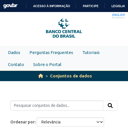
Skip to main content
ACESSO À INFORMAÇÃO
PARTICIPE
LEGISLAÇ
IR
ENGLISH
PARA
O
CONTEÚDO
Dados
Perguntas Frequentes
Tutoriais
Contato
Sobre o Portal
Conjuntos de dados
Ordenar por