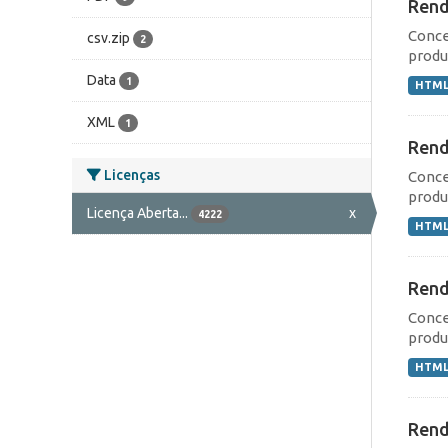
Rend
Conce
csv.zip
2
produç
Data
1
HTM
XML
1
Rend
Licenças
Conce
produç
Licença Aberta...
x
4222
HTM
Rend
Conce
produç
HTM
Rend