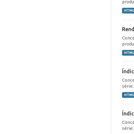
produç
HTM
Rend
Conce
produç
HTM
Índi
Conce
série
HTM
Índi
Conce
série