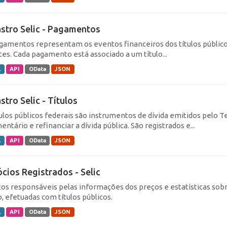
stro Selic - Pagamentos
gamentos representam os eventos financeiros dos títulos público
tes. Cada pagamento está associado a um título...
L
API
OData
JSON
stro Selic - Títulos
tulos públicos federais são instrumentos de dívida emitidos pelo Te
ntário e refinanciar a dívida pública. São registrados e...
L
API
OData
JSON
cios Registrados - Selic
ços responsáveis pelas informações dos preços e estatísticas sobr
, efetuadas com títulos públicos.
L
API
OData
JSON