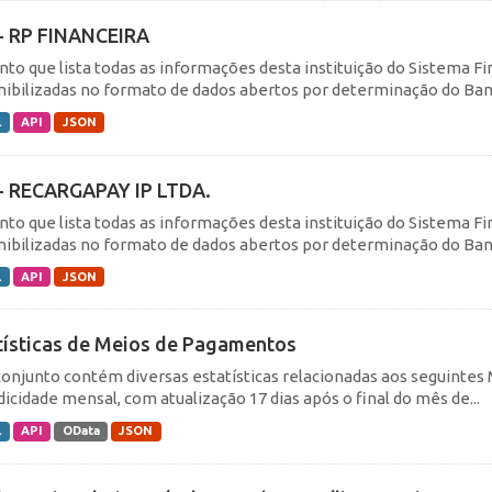
- RP FINANCEIRA
nto que lista todas as informações desta instituição do Sistema F
nibilizadas no formato de dados abertos por determinação do Banc
L
API
JSON
- RECARGAPAY IP LTDA.
nto que lista todas as informações desta instituição do Sistema F
nibilizadas no formato de dados abertos por determinação do Banc
L
API
JSON
tísticas de Meios de Pagamentos
conjunto contém diversas estatísticas relacionadas aos seguin
dicidade mensal, com atualização 17 dias após o final do mês de...
L
API
OData
JSON