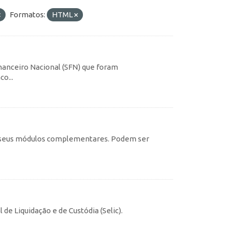
Formatos:
HTML
inanceiro Nacional (SFN) que foram
o...
c e seus módulos complementares. Podem ser
 de Liquidação e de Custódia (Selic).