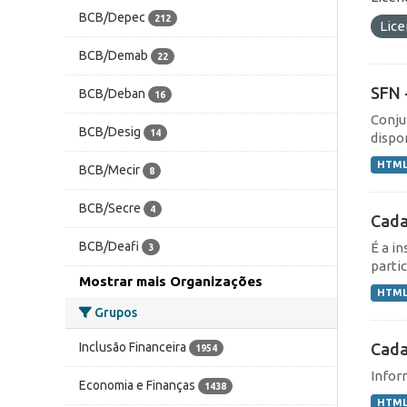
BCB/Depec
212
Lic
BCB/Demab
22
SFN 
BCB/Deban
16
Conju
BCB/Desig
14
dispo
HTM
BCB/Mecir
8
BCB/Secre
4
Cada
BCB/Deafi
É a i
3
partic
Mostrar mais Organizações
HTM
Grupos
Cada
Inclusão Financeira
1954
Infor
Economia e Finanças
1438
HTM