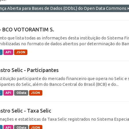
ença Aberta para Bases de Dados (ODbL) do Open Data Commons
- BCO VOTORANTIM S.
nto que lista todas as informações desta instituição do Sistema F
nibilizadas no formato de dados abertos por determinação do Banc
L
API
JSON
stro Selic - Participantes
nstituição participante do mercado financeiro que opera no Seli
ipantes do Selic, além do Banco Central do Brasil (BCB) e do...
L
API
OData
JSON
stro Selic - Taxa Selic
mações e estatísticas da Taxa Selic registrados no Sistema Especial
L
API
OData
JSON