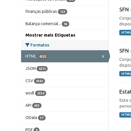
SFN 
finanças públicas
123
Conju
dispo
Balança comercial...
96
HTM
Mostrar mais Etiquetas
Formatos
SFN 
HTML
x
4222
Conju
dispo
JSON
4213
HTM
CSV
3563
Esta
wsdl
3554
Este 
API
perio
655
HTM
OData
57
PDF
9