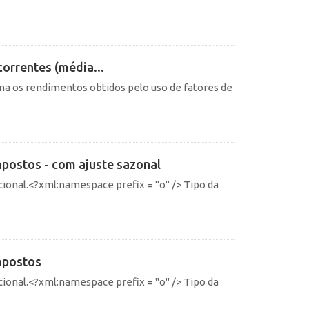
correntes (média...
ma os rendimentos obtidos pelo uso de fatores de
mpostos - com ajuste sazonal
ional.<?xml:namespace prefix = "o" /> Tipo da
Impostos
ional.<?xml:namespace prefix = "o" /> Tipo da