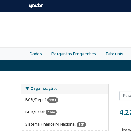
Skip to main content
Dados
Perguntas Frequentes
Tutoriais
Organizações
BCB/Depef
1961
4.2
BCB/Dstat
1366
Sistema Financeiro Nacional
595
Licen