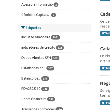
Acesso à Informação
2
Cada
Câmbio e Capitais...
2
Os pa
resga
Etiquetas
HTM
inclusão financeira
1961
indicadores de crédito
Cada
826
Os tí
Dados Abertos SFN
595
orçame
Estatísticas do...
HTM
367
Balanço de...
350
Negó
PDA2325.10
348
Servi
termo
Conta financeira
187
HTM
Transações correntes
150