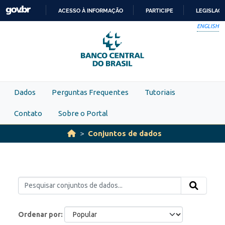
Skip to main content
ACESSO À INFORMAÇÃO
PARTICIPE
LEGISLAÇ
IR
ENGLISH
PARA
O
CONTEÚDO
Dados
Perguntas Frequentes
Tutoriais
Contato
Sobre o Portal
Conjuntos de dados
Ordenar por