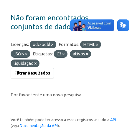
Não foram encontrados
conjuntos de dados
Licenças:
odc-odbl
Formatos:
HTML
JSON
Etiquetas:
C3
ativos
liquidação
Filtrar Resultados
Por favor tente uma nova pesquisa.
Você também pode ter acesso a esses registros usando a
API
(veja
Documentação da API
).