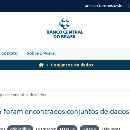
ACESSO À INFORMAÇÃO
IR
PARA
O
CONTEÚDO
Contato
Sobre o Portal
Conjuntos de dados
 foram encontrados conjuntos de dados
ças:
odc-odbl
Formatos:
HTML
JSON
Etiquetas: