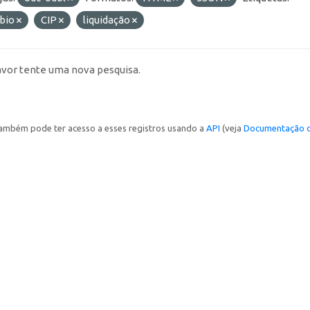
bio
CIP
liquidação
avor tente uma nova pesquisa.
ambém pode ter acesso a esses registros usando a
API
(veja
Documentação d