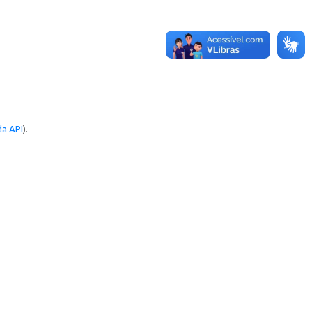
a API
).