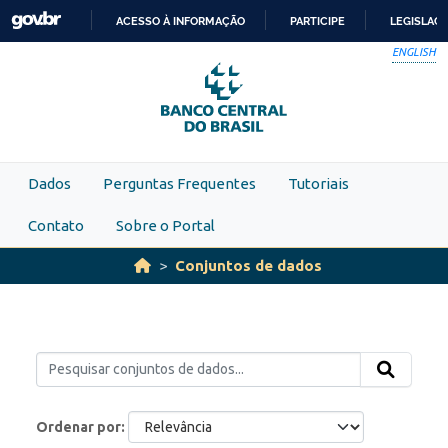
Skip to main content
ACESSO À INFORMAÇÃO
PARTICIPE
LEGISLAÇ
IR
ENGLISH
PARA
O
CONTEÚDO
Dados
Perguntas Frequentes
Tutoriais
Contato
Sobre o Portal
Conjuntos de dados
Ordenar por