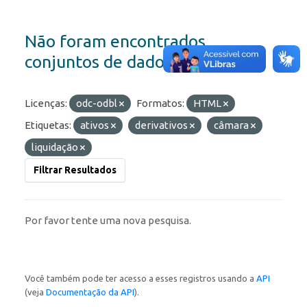
Não foram encontrados
conjuntos de dados
Licenças:
odc-odbl
Formatos:
HTML
Etiquetas:
ativos
derivativos
câmara
liquidação
Filtrar Resultados
Por favor tente uma nova pesquisa.
Você também pode ter acesso a esses registros usando a
API
(veja
Documentação da API
).