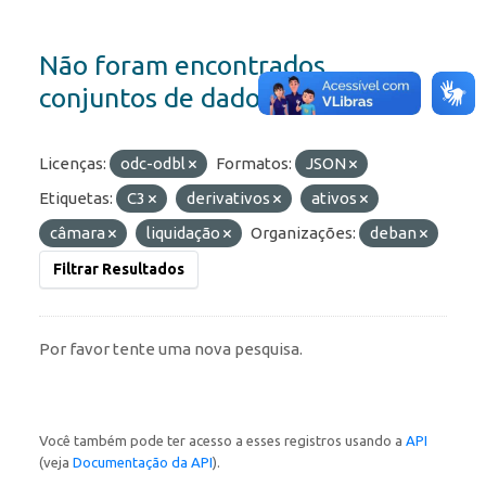
Não foram encontrados
conjuntos de dados
Licenças:
odc-odbl
Formatos:
JSON
Etiquetas:
C3
derivativos
ativos
câmara
liquidação
Organizações:
deban
Filtrar Resultados
Por favor tente uma nova pesquisa.
Você também pode ter acesso a esses registros usando a
API
(veja
Documentação da API
).