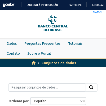
Skip to main content
ACESSO À INFORMAÇÃO
PARTICIPE
LEGISLAÇ
IR
ENGLISH
PARA
O
CONTEÚDO
Dados
Perguntas Frequentes
Tutoriais
Contato
Sobre o Portal
Conjuntos de dados
Ordenar por