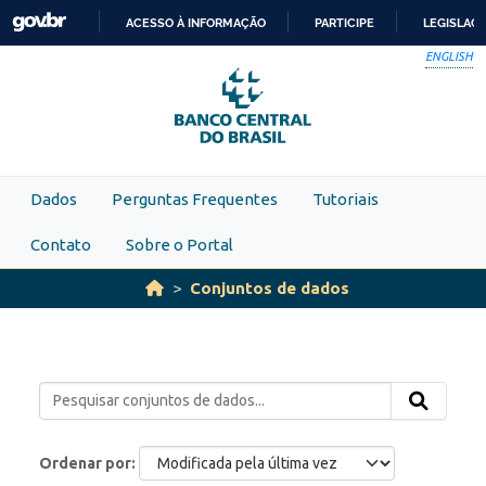
Skip to main content
ACESSO À INFORMAÇÃO
PARTICIPE
LEGISLAÇ
IR
ENGLISH
PARA
O
CONTEÚDO
Dados
Perguntas Frequentes
Tutoriais
Contato
Sobre o Portal
Conjuntos de dados
Ordenar por