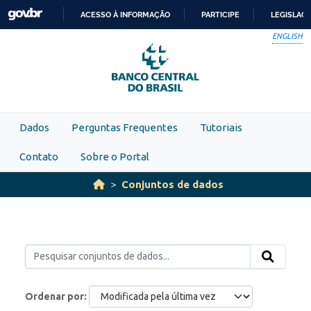
Skip to main content
ACESSO À INFORMAÇÃO
PARTICIPE
LEGISLAÇ
IR
ENGLISH
PARA
O
CONTEÚDO
Dados
Perguntas Frequentes
Tutoriais
Contato
Sobre o Portal
Conjuntos de dados
Ordenar por