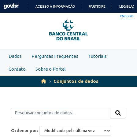
Skip to main content
ACESSO À INFORMAÇÃO
PARTICIPE
LEGISLAÇ
IR
ENGLISH
PARA
O
CONTEÚDO
Dados
Perguntas Frequentes
Tutoriais
Contato
Sobre o Portal
Conjuntos de dados
Ordenar por