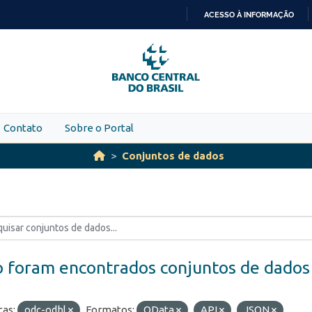
ACESSO À INFORMAÇÃO
IR
PARA
O
CONTEÚDO
Contato
Sobre o Portal
Conjuntos de dados
 foram encontrados conjuntos de dados
ças:
odc-odbl
Formatos:
OData
API
JSON