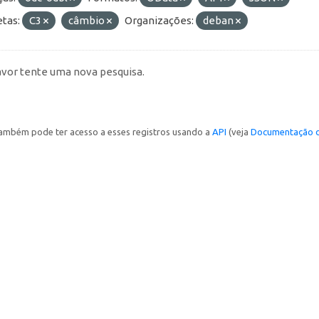
etas:
C3
câmbio
Organizações:
deban
avor tente uma nova pesquisa.
ambém pode ter acesso a esses registros usando a
API
(veja
Documentação d