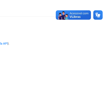
a API
).