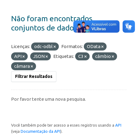
Não foram encontrados
conjuntos de dados
Licenças:
odc-odbl
Formatos:
OData
API
JSON
Etiquetas:
C3
câmbio
câmara
Filtrar Resultados
Por favor tente uma nova pesquisa.
Você também pode ter acesso a esses registros usando a
API
(veja
Documentação da API
).