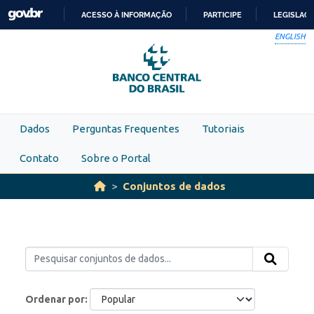
Skip to main content
ACESSO À INFORMAÇÃO
PARTICIPE
LEGISLAÇ
IR
ENGLISH
PARA
O
CONTEÚDO
Dados
Perguntas Frequentes
Tutoriais
Contato
Sobre o Portal
Conjuntos de dados
Ordenar por