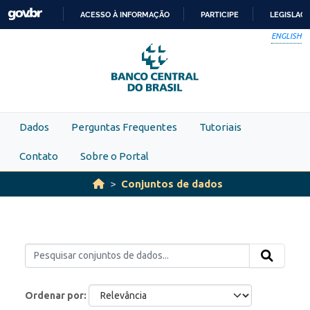
Skip to main content
ACESSO À INFORMAÇÃO
PARTICIPE
LEGISLAÇ
IR
ENGLISH
PARA
O
CONTEÚDO
Dados
Perguntas Frequentes
Tutoriais
Contato
Sobre o Portal
Conjuntos de dados
Ordenar por