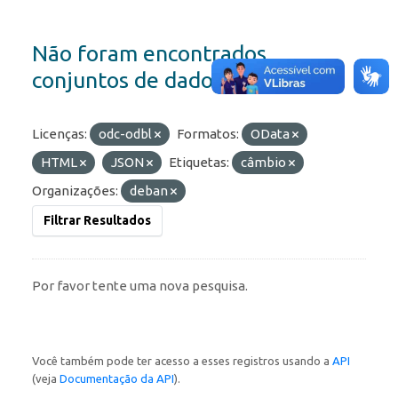
Não foram encontrados
conjuntos de dados
Licenças:
odc-odbl
Formatos:
OData
HTML
JSON
Etiquetas:
câmbio
Organizações:
deban
Filtrar Resultados
Por favor tente uma nova pesquisa.
Você também pode ter acesso a esses registros usando a
API
(veja
Documentação da API
).