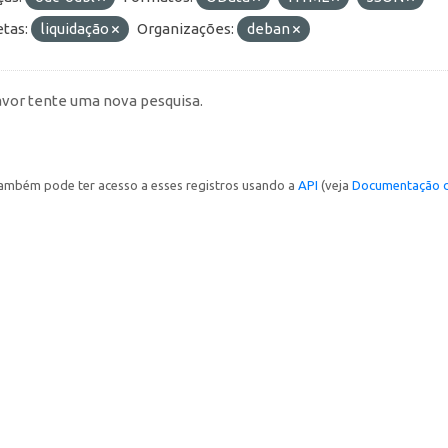
etas:
liquidação
Organizações:
deban
avor tente uma nova pesquisa.
ambém pode ter acesso a esses registros usando a
API
(veja
Documentação d