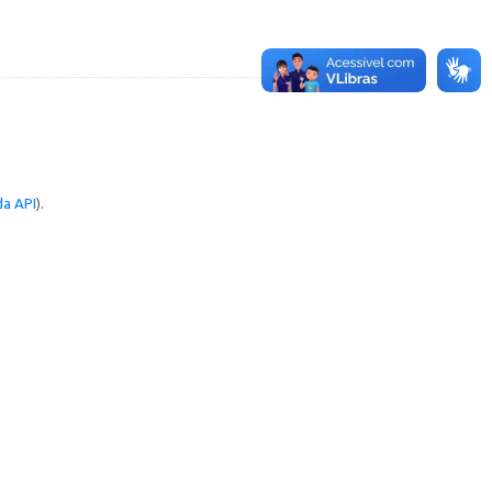
a API
).