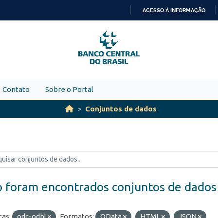
ACESSO À INFORMAÇÃO
IR
PARA
O
CONTEÚDO
Contato
Sobre o Portal
Conjuntos de dados
 foram encontrados conjuntos de dados
ças:
odc-odbl
Formatos:
OData
HTML
JSON