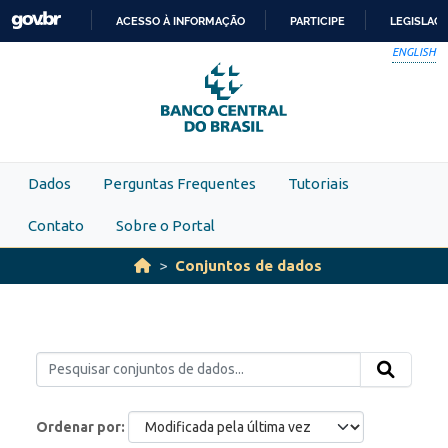
Skip to main content
ACESSO À INFORMAÇÃO
PARTICIPE
LEGISLAÇ
IR
ENGLISH
PARA
O
CONTEÚDO
Dados
Perguntas Frequentes
Tutoriais
Contato
Sobre o Portal
Conjuntos de dados
Ordenar por