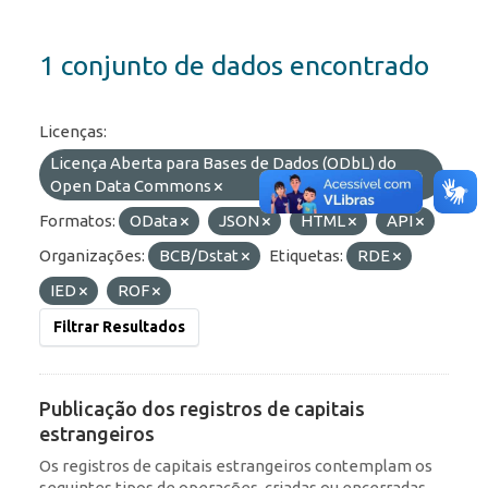
1 conjunto de dados encontrado
Licenças:
Licença Aberta para Bases de Dados (ODbL) do
Open Data Commons
Formatos:
OData
JSON
HTML
API
Organizações:
BCB/Dstat
Etiquetas:
RDE
IED
ROF
Filtrar Resultados
Publicação dos registros de capitais
estrangeiros
Os registros de capitais estrangeiros contemplam os
seguintes tipos de operações, criadas ou encerradas