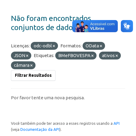
Não foram encontrados
conjuntos de dados
Licenças:
odc-odbl
Formatos:
OData
JSON
Etiquetas:
BMeFBOVESPA
ativos
câmara
Filtrar Resultados
Por favor tente uma nova pesquisa.
Você também pode ter acesso a esses registros usando a
API
(veja
Documentação da API
).