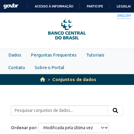
Skip to main content
ACESSO À INFORMAÇÃO
PARTICIPE
LEGISLAÇ
IR
ENGLISH
PARA
O
CONTEÚDO
Dados
Perguntas Frequentes
Tutoriais
Contato
Sobre o Portal
Conjuntos de dados
Ordenar por