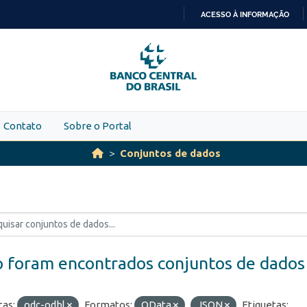
ACESSO À INFORMAÇÃO
IR
PARA
O
CONTEÚDO
Contato
Sobre o Portal
Conjuntos de dados
 foram encontrados conjuntos de dados
ças:
odc-odbl
Formatos:
OData
JSON
Etiquetas: