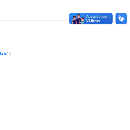
a API
).