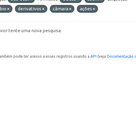
bio
derivativos
câmara
ações
avor tente uma nova pesquisa.
ambém pode ter acesso a esses registros usando a
API
(veja
Documentação d