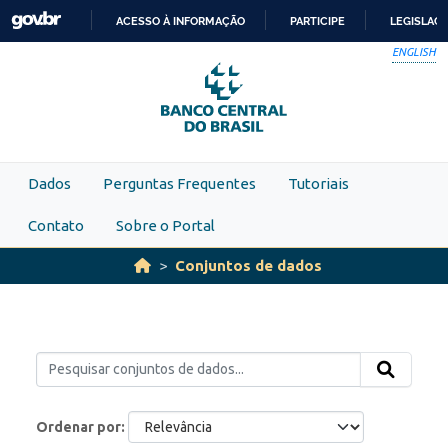
Skip to main content
ACESSO À INFORMAÇÃO
PARTICIPE
LEGISLAÇ
IR
ENGLISH
PARA
O
CONTEÚDO
Dados
Perguntas Frequentes
Tutoriais
Contato
Sobre o Portal
Conjuntos de dados
Ordenar por