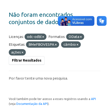
Não foram encontrados
conjuntos de dados
Licenças:
odc-odbl
Formatos:
OData
Etiquetas:
BMeFBOVESPA
câmbio
ações
Filtrar Resultados
Por favor tente uma nova pesquisa.
Você também pode ter acesso a esses registros usando a
API
(veja
Documentação da API
).