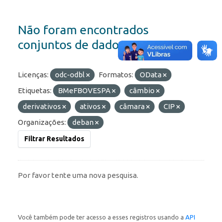
Não foram encontrados
conjuntos de dados
Licenças:
odc-odbl
Formatos:
OData
Etiquetas:
BMeFBOVESPA
câmbio
derivativos
ativos
câmara
CIP
Organizações:
deban
Filtrar Resultados
Por favor tente uma nova pesquisa.
Você também pode ter acesso a esses registros usando a
API