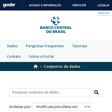
Skip to main content
ACESSO À INFORMAÇÃO
PARTICIPE
LEGISLAÇ
IR
ENGLISH
PARA
O
CONTEÚDO
Dados
Perguntas Frequentes
Tutoriais
Contato
Sobre o Portal
Conjuntos de dados
Ordenar por