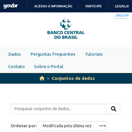
Skip to main content
ACESSO À INFORMAÇÃO
PARTICIPE
LEGISLAÇ
IR
ENGLISH
PARA
O
CONTEÚDO
Dados
Perguntas Frequentes
Tutoriais
Contato
Sobre o Portal
Conjuntos de dados
Ordenar por