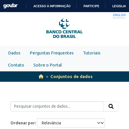
Skip to main content
ACESSO À INFORMAÇÃO
PARTICIPE
LEGISLAÇ
IR
ENGLISH
PARA
O
CONTEÚDO
Dados
Perguntas Frequentes
Tutoriais
Contato
Sobre o Portal
Conjuntos de dados
Ordenar por