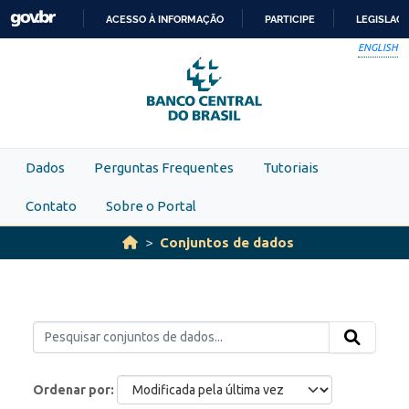
Skip to main content
ACESSO À INFORMAÇÃO
PARTICIPE
LEGISLAÇ
IR
ENGLISH
PARA
O
CONTEÚDO
Dados
Perguntas Frequentes
Tutoriais
Contato
Sobre o Portal
Conjuntos de dados
Ordenar por