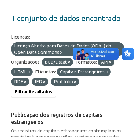
1 conjunto de dados encontrado
Licenças:
Licença Aberta para Bases de Dados (ODbL) do
Open Data Commons
Organizações:
BCB/Dstat
Formatos:
API
HTML
Etiquetas:
Capitais Estrangeiros
RDE
IED
Portfólio
Filtrar Resultados
Publicação dos registros de capitais
estrangeiros
Os registros de capitais estrangeiros contemplam os
seguintes tipos de operações, criadas ou encerradas