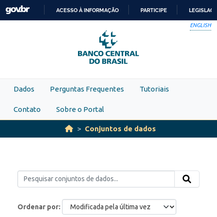
Skip to main content
ACESSO À INFORMAÇÃO
PARTICIPE
LEGISLAÇ
IR
ENGLISH
PARA
O
CONTEÚDO
Dados
Perguntas Frequentes
Tutoriais
Contato
Sobre o Portal
Conjuntos de dados
Ordenar por