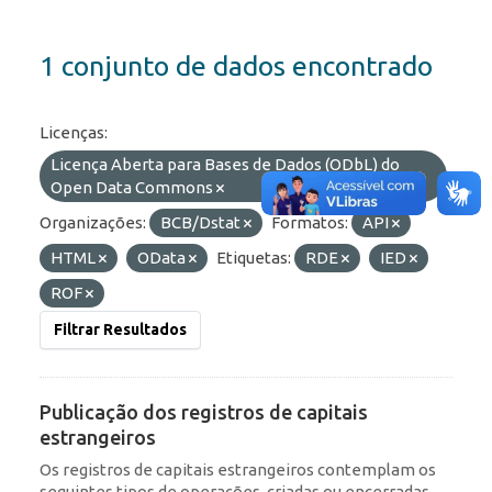
1 conjunto de dados encontrado
Licenças:
Licença Aberta para Bases de Dados (ODbL) do
Open Data Commons
Organizações:
BCB/Dstat
Formatos:
API
HTML
OData
Etiquetas:
RDE
IED
ROF
Filtrar Resultados
Publicação dos registros de capitais
estrangeiros
Os registros de capitais estrangeiros contemplam os
seguintes tipos de operações, criadas ou encerradas