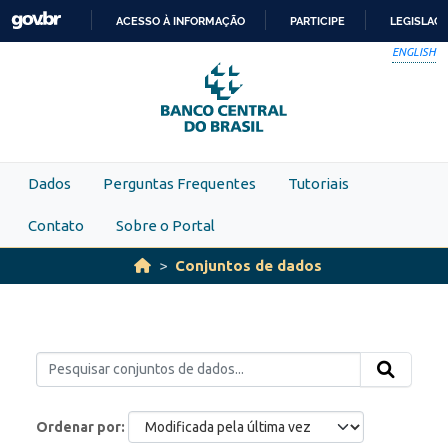
Skip to main content
ACESSO À INFORMAÇÃO
PARTICIPE
LEGISLAÇ
IR
ENGLISH
PARA
O
CONTEÚDO
Dados
Perguntas Frequentes
Tutoriais
Contato
Sobre o Portal
Conjuntos de dados
Ordenar por