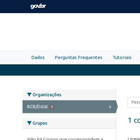
Skip to main content
Dados
Perguntas Frequentes
Tutoriais
Organizações
BCB/Dstat
x
1
1 c
Grupos
Licen
Não há Grupos que correspondam a