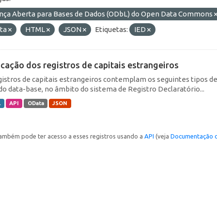
ença Aberta para Bases de Dados (ODbL) do Open Data Commons
ta
HTML
JSON
Etiquetas:
IED
icação dos registros de capitais estrangeiros
gistros de capitais estrangeiros contemplam os seguintes tipos d
do data-base, no âmbito do sistema de Registro Declaratório...
L
API
OData
JSON
ambém pode ter acesso a esses registros usando a
API
(veja
Documentação d