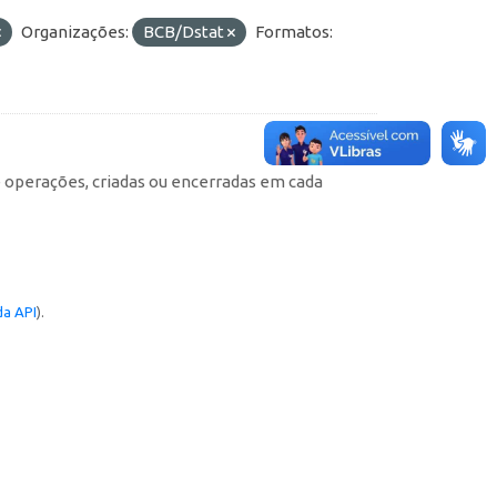
Organizações:
BCB/Dstat
Formatos:
e operações, criadas ou encerradas em cada
a API
).