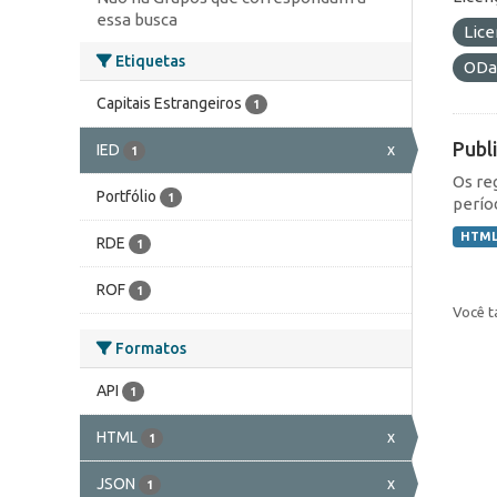
essa busca
Lic
Etiquetas
ODa
Capitais Estrangeiros
1
Publ
IED
x
1
Os re
Portfólio
1
perío
HTM
RDE
1
ROF
1
Você t
Formatos
API
1
HTML
x
1
JSON
x
1