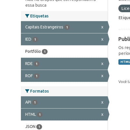
essa busca
Lic
Etiquetas
Etiqu
Capitais Estrangeiros
x
1
Publ
IED
x
1
Os re
Portfólio
1
perío
HTM
RDE
x
1
ROF
x
1
Você t
Formatos
API
x
1
HTML
x
1
JSON
1