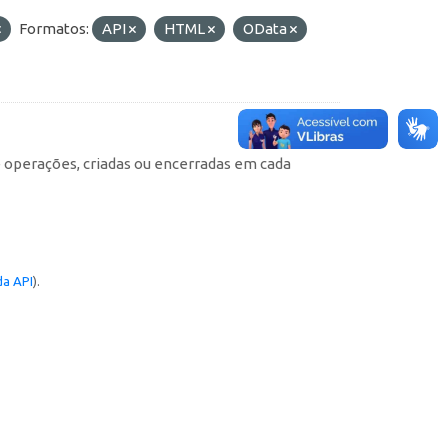
Formatos:
API
HTML
OData
e operações, criadas ou encerradas em cada
a API
).