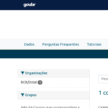
Skip to main content
Dados
Perguntas Frequentes
Tutoriais
Organizações
BCB/Dstat
1
1 c
Grupos
Licen
Não há Grupos que correspondam a