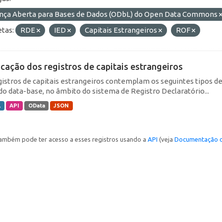
ença Aberta para Bases de Dados (ODbL) do Open Data Commons
etas:
RDE
IED
Capitais Estrangeiros
ROF
icação dos registros de capitais estrangeiros
gistros de capitais estrangeiros contemplam os seguintes tipos d
do data-base, no âmbito do sistema de Registro Declaratório...
L
API
OData
JSON
ambém pode ter acesso a esses registros usando a
API
(veja
Documentação d