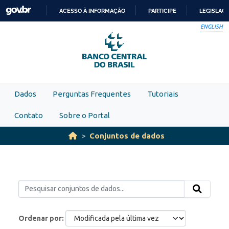
Skip to main content
ACESSO À INFORMAÇÃO
PARTICIPE
LEGISLAÇ
IR
ENGLISH
PARA
O
CONTEÚDO
Dados
Perguntas Frequentes
Tutoriais
Contato
Sobre o Portal
Conjuntos de dados
Ordenar por